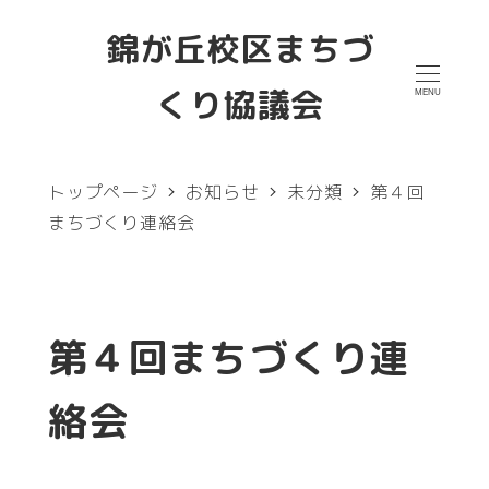
メ
錦が丘校区まちづ
イ
くり協議会
MENU
ン
コ
ン
トップページ
お知らせ
未分類
第４回
テ
まちづくり連絡会
ン
ツ
へ
第４回まちづくり連
移
絡会
動