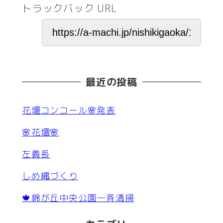
トラックバック URL
最近の投稿
花壇コンコール🌸発表
🌸花壇🌸
左義長
しめ縄づくり
🍁錦が丘中央公園一斉清掃