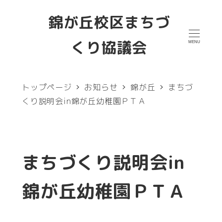
メ
錦が丘校区まちづ
イ
くり協議会
MENU
ン
コ
ン
トップページ
お知らせ
錦が丘
まちづ
テ
くり説明会in錦が丘幼稚園ＰＴＡ
ン
ツ
へ
まちづくり説明会in
移
錦が丘幼稚園ＰＴＡ
動