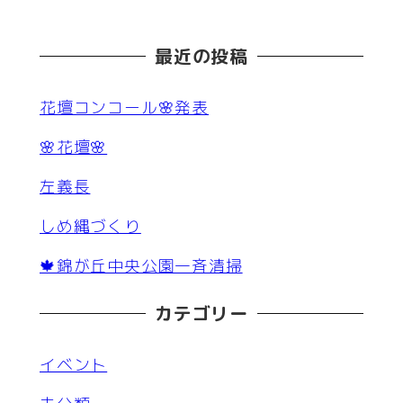
最近の投稿
花壇コンコール🌸発表
🌸花壇🌸
左義長
しめ縄づくり
🍁錦が丘中央公園一斉清掃
カテゴリー
イベント