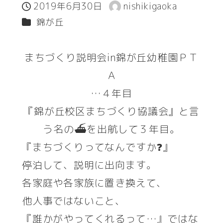
2019年6月30日
nishikigaoka
投稿日
著
カテゴリー
錦が丘
者
まちづくり説明会in錦が丘幼稚園ＰＴ
Ａ
…４年目
『錦が丘校区まちづくり協議会』と言
う名の⛴️を出航して３年目。
『まちづくりってなんですか❓』
停泊して、説明に出向ます。
各家庭や各家族に置き換えて、
他人事ではないこと、
『誰かがやってくれるって…』ではな