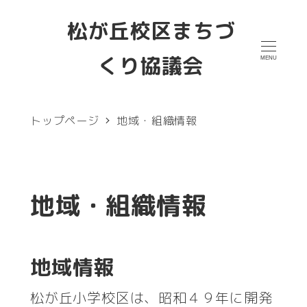
メ
松が丘校区まちづ
イ
くり協議会
MENU
ン
コ
ン
トップページ
地域・組織情報
テ
ン
ツ
地域・組織情報
へ
移
地域情報
動
松が丘小学校区は、昭和４９年に開発