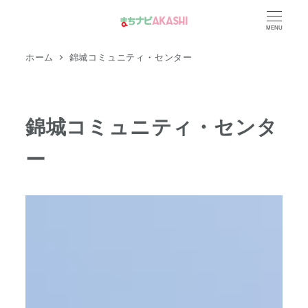
メ
MENU
イ
ン
ホーム
錦城コミュニティ・センター
コ
ン
テ
錦城コミュニティ・センタ
ン
ツ
ー
へ
移
動