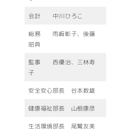
会計 中川ひろこ
総務 雨﨑彰子、後藤
昭典
監事 西優治、三林寿
子
安全安心部長 谷本数雄
健康福祉部長 山根康彦
生活環境部長 尾鷲友美