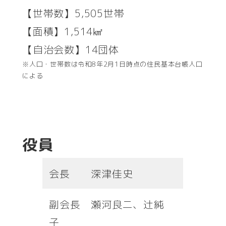
【世帯数】5,505世帯
【面積】1,514㎢
【自治会数】14団体
※人口・世帯数は令和8年2月1日時点の住民基本台帳人口
による
役員
会長 深津佳史
副会長 瀬河良二、辻純
子