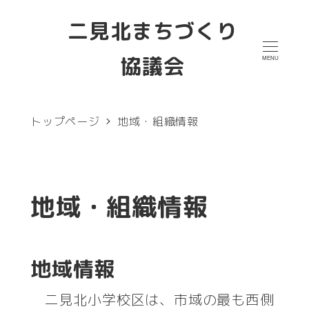
メ
二見北まちづくり
イ
協議会
MENU
ン
コ
ン
トップページ
地域・組織情報
テ
ン
ツ
地域・組織情報
へ
移
地域情報
動
二見北小学校区は、市域の最も西側