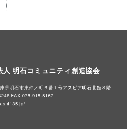
法人 明石コミュニティ創造協会
86 兵庫県明石市東仲ノ町６番１号アスピア明石北館８階
5248 FAX.078-918-5157
kashi135.jp
/