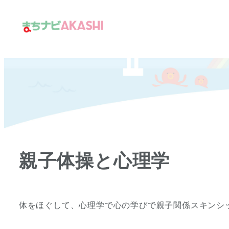
メ
イ
ン
コ
ン
テ
ン
ツ
へ
移
親子体操と心理学
動
体をほぐして、心理学で心の学びで親子関係スキンシ