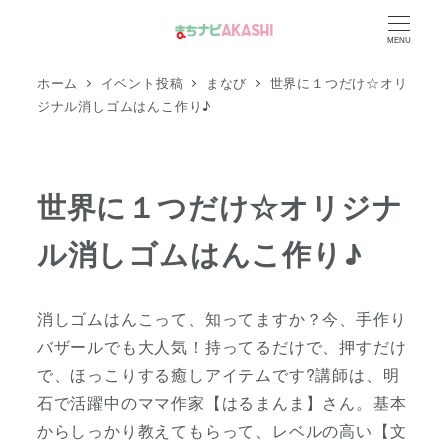
メ
MENU
イ
ン
ホーム
イベント投稿
まなび
世界に１つだけ☆オリ
コ
ジナル消しゴムはんこ作り♪
ン
テ
ン
世界に１つだけ☆オリジナ
ツ
ル消しゴムはんこ作り♪
へ
移
動
消しゴムはんこって、知ってますか？今、手作り
バザールでも大人気！持ってるだけで、押すだけ
で、ほっこりする癒しアイテムです?講師は、明
石で活躍中のママ作家【はるまんま】さん。基本
からしっかり教えてもらって、レベルの高い【文