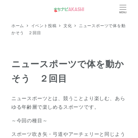
メ
MENU
イ
ン
ホーム
イベント投稿
文化
ニュースポーツで体を動
コ
かそう ２回目
ン
テ
ン
ニュースポーツで体を動か
ツ
そう ２回目
へ
移
動
ニュースポーツとは、競うことより楽しむ、あら
ゆる年齢層で楽しめるスポーツです。
～今回の種目～
スポーツ吹き矢・弓道やアーチェリーと同じよう