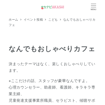
メ
MENU
イ
ン
ホーム
イベント投稿
こども
なんでもおしゃべりカ
コ
フェ
ン
テ
ン
なんでもおしゃべりカフェ
ツ
へ
決まったテーマはなく、楽しくおしゃべりしてい
移
ます。
動
※ここだけの話、スタッフが豪華なんですよ。
心理カウンセラー、助産師、看護師、キラキラ専
業主婦、
児童発達支援事業所職員、セラピスト、傾聴サポ