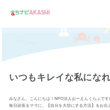
メ
イ
ン
コ
ン
テ
ン
ツ
へ
移
いつもキレイな私にな
動
みなさん、こんにちは！NPO法人おーえんくらぶです(
毎日頑張るママに、【自分を大切にする方法】をお伝