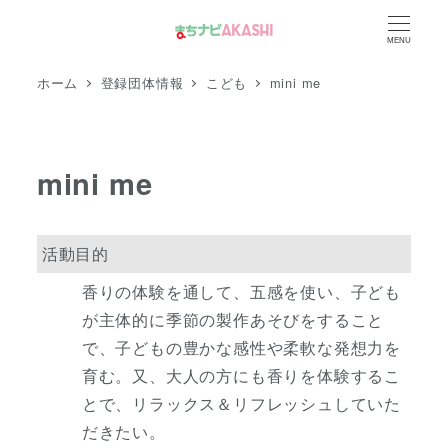
メ
MENU
イ
ン
ホーム
登録団体情報
こども
mini me
コ
ン
テ
mini me
ン
ツ
へ
活動目的
移
香りの体験を通して、五感を使い、子ども
動
が主体的に季節の製作あそびをすること
で、子どもの豊かな感性や柔軟な発想力を
育む。又、大人の方にも香りを体験するこ
とで、リラックス＆リフレッシュしていた
だきたい。