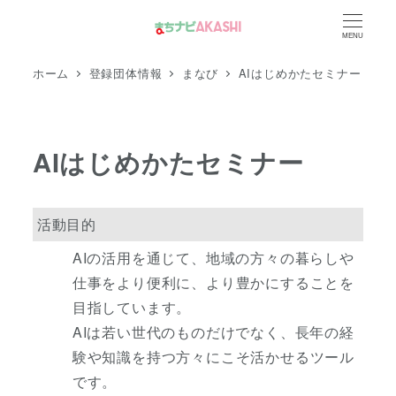
メ
MENU
イ
ン
ホーム
登録団体情報
まなび
AIはじめかたセミナー
コ
ン
テ
AIはじめかたセミナー
ン
ツ
へ
活動目的
移
AIの活用を通じて、地域の方々の暮らしや
動
仕事をより便利に、より豊かにすることを
目指しています。
AIは若い世代のものだけでなく、長年の経
験や知識を持つ方々にこそ活かせるツール
です。