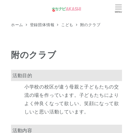
メ
MENU
イ
ン
ホーム
登録団体情報
こども
附のクラブ
コ
ン
テ
附のクラブ
ン
ツ
へ
活動目的
移
小学校の校区が違う母親と子どもたちの交
動
流の場を作っています。子どもたちにより
よく仲良くなって欲しい、笑顔になって欲
しいと思い活動しています。
活動内容