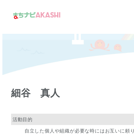
メ
イ
ン
コ
ン
テ
ン
ツ
へ
移
細谷 真人
動
活動目的
自立した個人や組織が必要な時にはお互いに頼