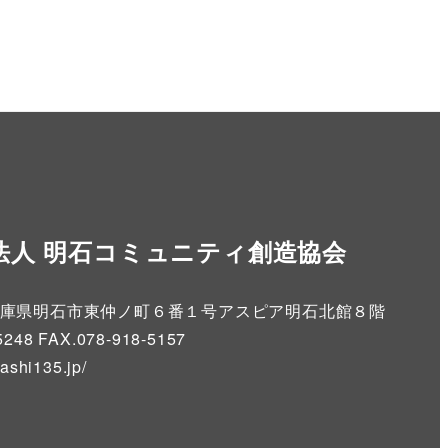
法人 明石コミュニティ創造協会
86 兵庫県明石市東仲ノ町６番１号アスピア明石北館８階
5248 FAX.078-918-5157
kashi135.jp
/