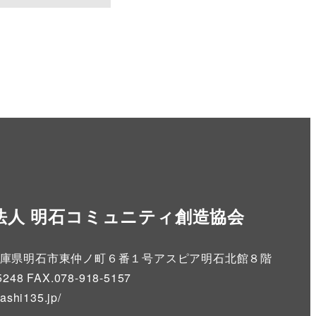
法人 明石コミュニティ創造協会
86 兵庫県明石市東仲ノ町６番１号アスピア明石北館８階
5248 FAX.078-918-5157
kashi135.jp
/