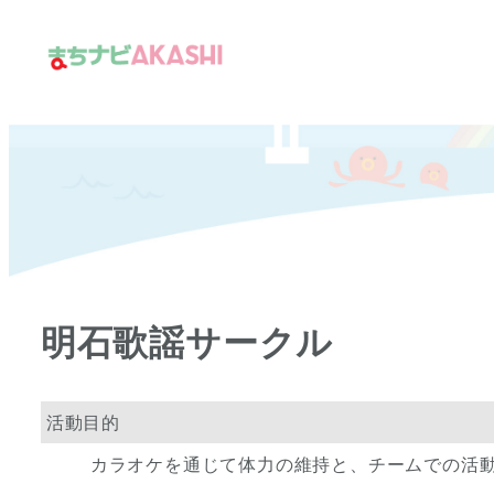
メ
イ
ン
コ
ン
テ
ン
ツ
へ
移
明石歌謡サークル
動
活動目的
カラオケを通じて体力の維持と、チームでの活