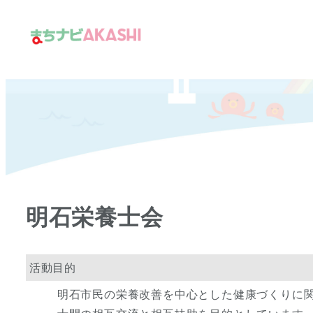
メ
イ
ン
コ
ン
テ
ン
ツ
へ
移
明石栄養士会
動
活動目的
明石市民の栄養改善を中心とした健康づくりに