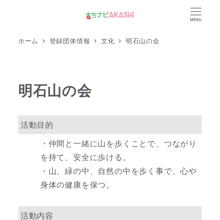
メ
MENU
イ
ン
ホーム
登録団体情報
文化
明石山の会
コ
ン
テ
明石山の会
ン
ツ
へ
活動目的
移
・仲間と一緒に山を歩くことで、つながり
動
を持て、安全に歩ける。
・山、緑の中、自然の中を歩く事で、心や
身体の健康を保つ。
活動内容