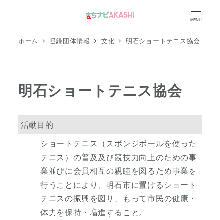
メ
MENU
イ
ン
ホーム
登録団体情報
文化
明石ショートテニス協会
コ
ン
テ
明石ショートテニス協会
ン
ツ
へ
活動目的
移
ショートテニス（スポンジボールを使った
動
テニス）の普及及び競技力向上のための事
業並びに会員相互の親睦を図るため事業を
行うことにより、明石市に置けるショート
テニスの振興を図り、もって市民の健康・
体力を保持・増進すること。