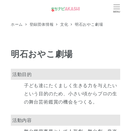
メ
MENU
イ
ン
ホーム
登録団体情報
文化
明石おやこ劇場
コ
ン
テ
明石おやこ劇場
ン
ツ
へ
活動目的
移
子ども達にたくましく生きる力を与えたい
動
という目的のため、小さい頃からプロの生
の舞台芸術鑑賞の機会をつくる。
活動内容