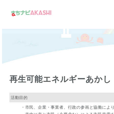
メ
イ
ン
コ
ン
テ
ン
ツ
へ
移
再生可能エネルギーあかし
動
活動目的
・市民、企業・事業者、行政の参画と協働によ