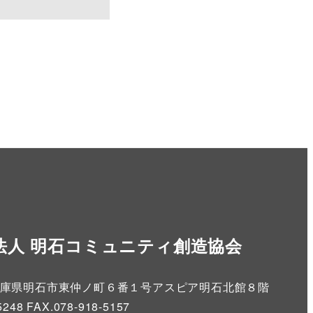
法人 明石コミュニティ創造協会
86 兵庫県明石市東仲ノ町６番１号アスピア明石北館８階
5248 FAX.078-918-5157