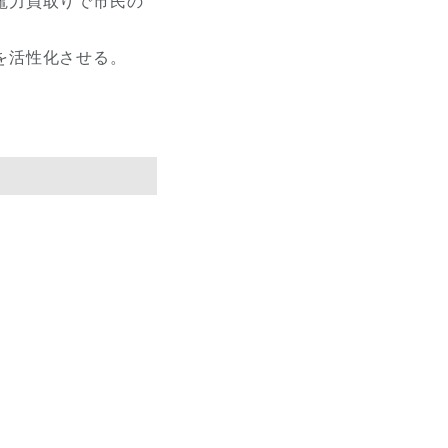
電力買取りで市民の
を活性化させる。
。