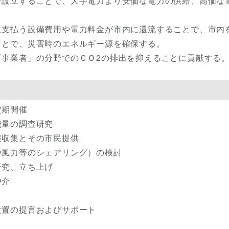
を設立することで、大手電力より安価な電力の供給、高価な
に支払う設備費用や電力料金が市内に還流することで、市内
ことで、災害時のエネルギー源を確保する。
「事業者」の分野でのＣＯ2の排出を抑えることに貢献する
定期開催
能量の調査研究
報収集とその市民提供
や風力等のシェアリング）の検討
研究、立ち上げ
仲介
設置の提言およびサポート