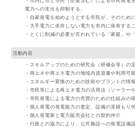
・市内に市と市民（企業含む）による市民発電
電力への支出を抑制する。
・自家発電を始めようとする市民が、そのため
・大手電力に依存しない電力を市内に保有する
・とくに削減の必要が言われている「家庭」や
活動内容
・スキルアップのための研究会（研修会等）の
・再エネや再エネ電力の地域内資源量や利用可
・エネルギー変換のための技術やプラントの情
・市民等による再エネ電力の活用法（ソーラー
・市民発電による電力の売買のための仕組みの
・個人発電の発電能力の査定、設備の見積もり
・個人発電家と電力販売会社との契約仲介
・行政との協力により、公共施設への発電設備