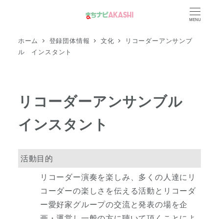
メ
MENU
イ
ン
ホーム
登録団体情報
文化
リコーダーアンサンブ
コ
ル インスタント
ン
テ
ン
リコーダーアンサンブル
ツ
インスタント
へ
移
動
活動目的
リコーダー演奏を楽しみ、多くの人達にリ
コーダーの楽しさを伝える活動とリコーダ
ー愛好家グループの交流と発表の場を企
画・運営し一般の方に聴いて頂くことによ