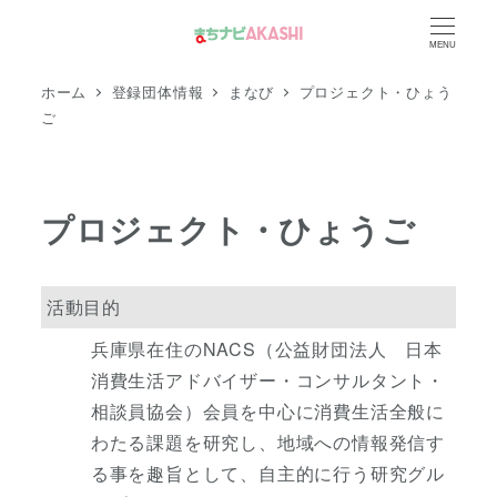
メ
MENU
イ
ン
ホーム
登録団体情報
まなび
プロジェクト・ひょう
コ
ご
ン
テ
ン
プロジェクト・ひょうご
ツ
へ
移
活動目的
動
兵庫県在住のNACS（公益財団法人 日本
消費生活アドバイザー・コンサルタント・
相談員協会）会員を中心に消費生活全般に
わたる課題を研究し、地域への情報発信す
る事を趣旨として、自主的に行う研究グル