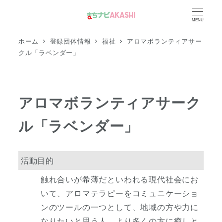
メ
MENU
イ
ン
ホーム
登録団体情報
福祉
アロマボランティアサー
コ
クル「ラベンダー」
ン
テ
ン
アロマボランティアサーク
ツ
ル「ラベンダー」
へ
移
動
活動目的
触れ合いが希薄だといわれる現代社会にお
いて、アロマテラピーをコミュニケーショ
ンのツールの一つとして、地域の方や力に
なりたいと思う人、より多くの方に癒しと