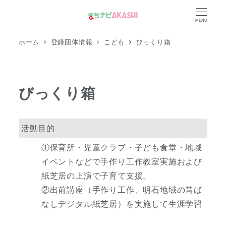
メ
MENU
イ
ン
ホーム
登録団体情報
こども
びっくり箱
コ
ン
テ
びっくり箱
ン
ツ
へ
活動目的
移
①保育所・児童クラブ・子ども食堂・地域
動
イベントなどで手作り工作教室実施および
紙芝居の上演で子育て支援。
②出前講座（手作り工作、明石地域の昔ば
なしデジタル紙芝居）を実施して生涯学習