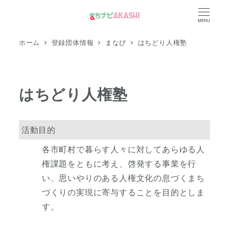
メ
MENU
イ
ン
ホーム
登録団体情報
まなび
はちどり人権塾
コ
ン
テ
はちどり人権塾
ン
ツ
へ
活動目的
移
各市町村で暮らす人々に対してあらゆる人
動
権課題をともに考え、啓発する事業を行
い、思いやりのある人権文化の息づくまち
づくりの実現に寄与することを目的としま
す。