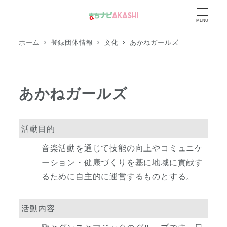
メ
MENU
イ
ン
ホーム
登録団体情報
文化
あかねガールズ
コ
ン
テ
あかねガールズ
ン
ツ
へ
活動目的
移
音楽活動を通じて技能の向上やコミュニケ
動
ーション・健康づくりを基に地域に貢献す
るために自主的に運営するものとする。
活動内容