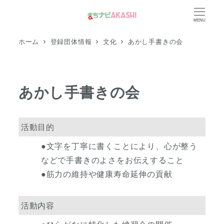
メ
MENU
イ
ン
ホーム
登録団体情報
文化
あかし手書きの会
コ
ン
テ
あかし手書きの会
ン
ツ
へ
活動目的
移
●文字を丁寧に書くことにより、心が整う
動
などで手書きのよさをお伝えすること
●筋力の維持や健康寿命延伸の貢献
活動内容