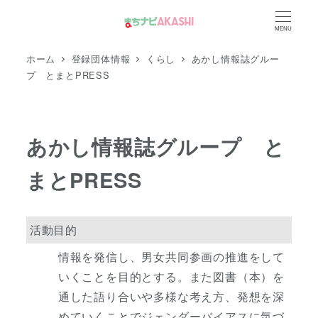
メ
MENU
イ
ン
ホーム
登録団体情報
くらし
あかし情報誌グルー
コ
プ とまとPRESS
ン
テ
ン
あかし情報誌グループ と
ツ
まとPRESS
へ
移
動
活動目的
情報を発信し、男女共同参画の推進をして
いくことを目的とする。また図書（本）を
通した語り合いや多様な考え方、発想を深
めていくことでジェンダーバイアスに気づ