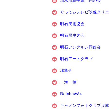
清水流絵手紙 糸の会
ぐっでぃテレビ映像クリ
明石美術協会
明石歴史之会
明石アンクルン同好会
明石アートクラブ
瑞亀会
一海 槙
Rainbow34
キャノンフォトクラブ兵