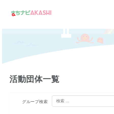
メ
イ
ン
コ
ン
テ
ン
ツ
へ
移
活動団体一覧
動
検
グループ検索
索