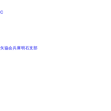
C
吹矢協会兵庫明石支部