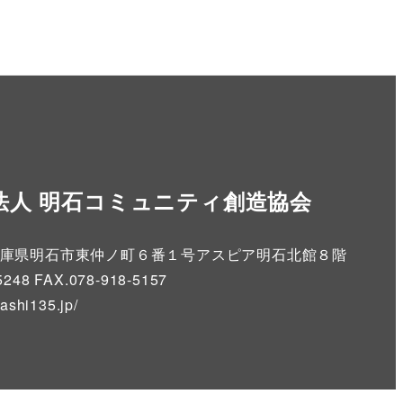
法人 明石コミュニティ創造協会
86 兵庫県明石市東仲ノ町６番１号アスピア明石北館８階
5248 FAX.078-918-5157
kashi135.jp
/