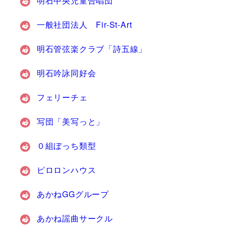
明石中央児童合唱団
一般社団法人 Fir-St-Art
明石管弦楽クラブ「詩五線」
明石吟詠同好会
フェリーチェ
写団「美写っと」
０組ぼっち類型
ピロロンハウス
あかねGGグループ
あかね謡曲サークル