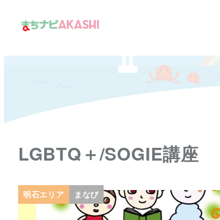
メ
イ
ン
コ
ン
テ
ン
ツ
へ
移
LGBTQ＋/SOGIE講座
動
明石エリア
まなび