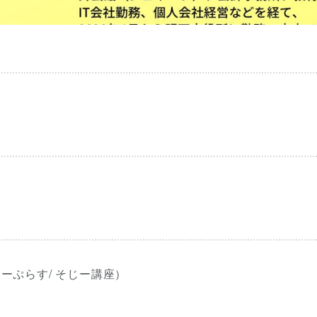
ゅーぷらす/ そじー講座）