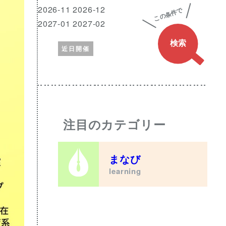
興
月
2026-11 2026-12
味
2027-01 2027-02
の
近日開催
あ
る
ワ
ー
ド
注目のカテゴリー
まなび
learning