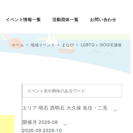
イベント情報一覧
活動団体一覧
お問い合わせ
ホーム
地域イベント
まなび
LGBTQ＋/SOGIE講座
イ
ベ
ン
エ
エリア 明石 西明石 大久保 魚住・二見
ト
リ
名
開
開催月 2026-08
ア
や
催
2026-09 2026-10