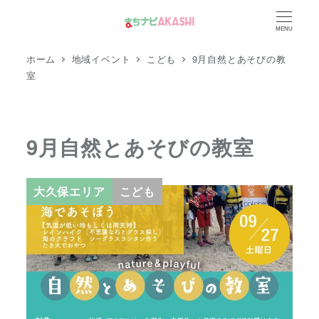
メ
MENU
イ
ン
ホーム
地域イベント
こども
9月自然とあそびの教
コ
室
ン
テ
ン
9月自然とあそびの教室
ツ
へ
大久保エリア
こども
移
動