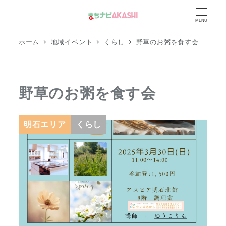
メ
MENU
イ
ン
ホーム
地域イベント
くらし
野草のお粥を食す会
コ
ン
テ
野草のお粥を食す会
ン
ツ
へ
明石エリア
くらし
移
動