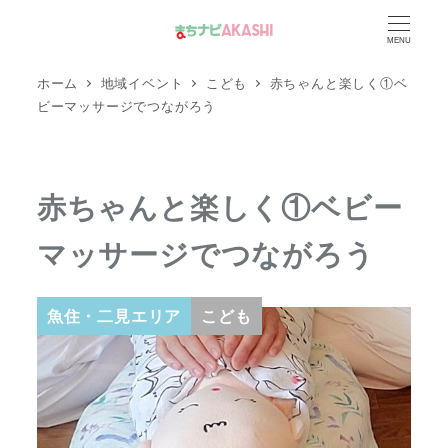
メ
MENU
イ
ン
ホーム
地域イベント
こども
赤ちゃんと楽しく①ベ
コ
ビーマッサージでつながろう
ン
テ
ン
赤ちゃんと楽しく①ベビー
ツ
マッサージでつながろう
へ
移
動
魚住・二見エリア
こども