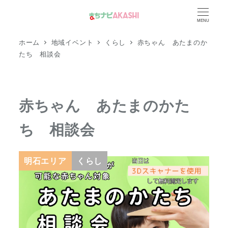
メ
MENU
イ
ン
ホーム
地域イベント
くらし
赤ちゃん あたまのか
コ
たち 相談会
ン
テ
ン
赤ちゃん あたまのかた
ツ
ち 相談会
へ
移
動
明石エリア
くらし