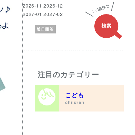
興
月
2026-11 2026-12
味
2027-01 2027-02
の
近日開催
あ
る
ワ
ー
ド
注目のカテゴリー
こども
children