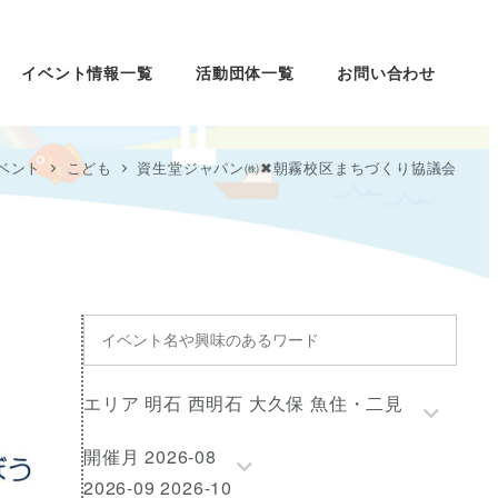
イベント情報一覧
活動団体一覧
お問い合わせ
ベント
こども
資生堂ジャパン㈱✖朝霧校区まちづくり協議会
イ
ベ
ン
エ
エリア 明石 西明石 大久保 魚住・二見
ト
リ
名
開
開催月 2026-08
ア
や
催
2026-09 2026-10