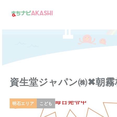
メ
イ
ン
コ
ン
テ
ン
ツ
へ
移
資生堂ジャパン㈱✖朝霧
動
明石エリア
こども