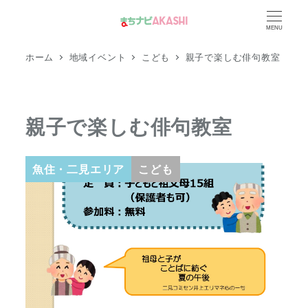
メ
MENU
イ
ン
ホーム
地域イベント
こども
親子で楽しむ俳句教室
コ
ン
テ
親子で楽しむ俳句教室
ン
ツ
へ
魚住・二見エリア
こども
移
動