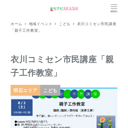
メ
MENU
イ
ン
ホーム
地域イベント
こども
衣川コミセン市民講座
コ
「親子工作教室」
ン
テ
ン
衣川コミセン市民講座「親
ツ
子工作教室」
へ
移
動
明石エリア
こども