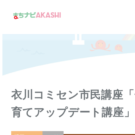
メ
イ
ン
コ
ン
テ
ン
ツ
へ
移
衣川コミセン市民講座「
動
育てアップデート講座」