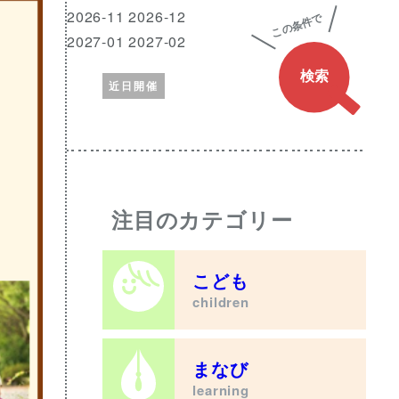
興
月
2026-11 2026-12
味
2027-01 2027-02
の
近日開催
あ
る
ワ
ー
ド
注目のカテゴリー
こども
children
まなび
learning