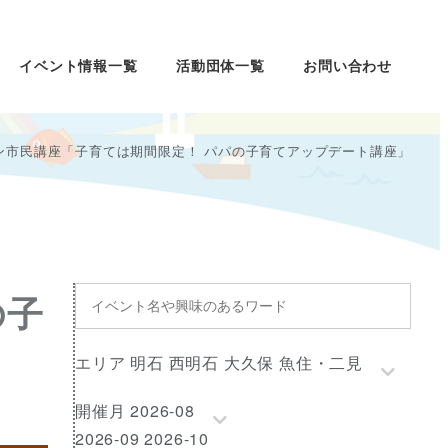
イベント情報一覧
活動団体一覧
お問い合わせ
ン市民講座「子育ては期間限定！ パパの子育てアップデート講座」
イ
の子
ベ
ン
エ
エリア 明石 西明石 大久保 魚住・二見
ト
リ
名
開
開催月 2026-08
ア
や
催
2026-09 2026-10