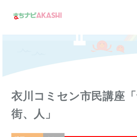
メ
イ
ン
コ
ン
テ
ン
ツ
へ
移
衣川コミセン市民講座「
動
街、人」