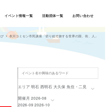
イベント情報一覧
活動団体一覧
お問い合わせ
なび
衣川コミセン市民講座「切り絵で旅する世界の国、街、人」
イ
ベ
ン
エ
エリア 明石 西明石 大久保 魚住・二見
ト
リ
名
開
開催月 2026-08
ア
や
催
2026-09 2026-10