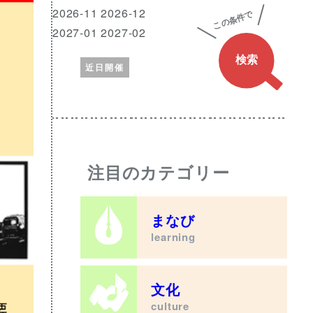
興
月
2026-11 2026-12
味
2027-01 2027-02
の
近日開催
あ
る
ワ
ー
ド
注目のカテゴリー
まなび
learning
文化
culture