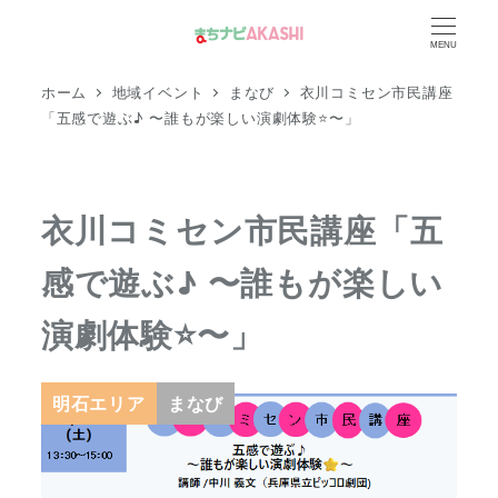
メ
MENU
イ
ン
ホーム
地域イベント
まなび
衣川コミセン市民講座
コ
「五感で遊ぶ♪ 〜誰もが楽しい演劇体験⭐️〜」
ン
テ
ン
衣川コミセン市民講座「五
ツ
感で遊ぶ♪ 〜誰もが楽しい
へ
移
演劇体験⭐️〜」
動
明石エリア
まなび