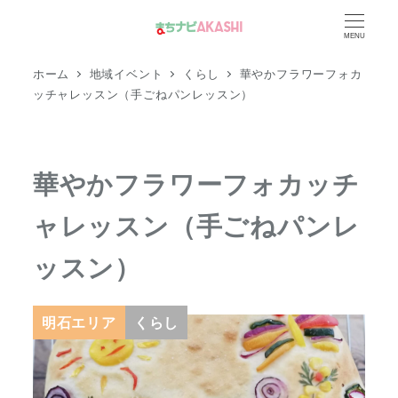
メ
MENU
イ
ン
ホーム
地域イベント
くらし
華やかフラワーフォカ
コ
ッチャレッスン（手ごねパンレッスン）
ン
テ
ン
華やかフラワーフォカッチ
ツ
ャレッスン（手ごねパンレ
へ
移
ッスン）
動
明石エリア
くらし