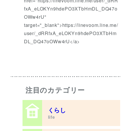
href="https://linevoom.line.me/user/_dRR
fxA_eLOKYn9hdePO3XTbHmDL_DQ47o
OWw4rU"
target="_blank">https://linevoom.line.me/
user/_dRRfxA_eLOKYn9hdePO3XTbHm
DL_DQ47oOWw4rU</a>
注目のカテゴリー
くらし
life