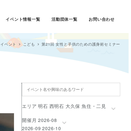
イベント情報一覧
活動団体一覧
お問い合わせ
域イベント
こども
第21回 女性と子供のための護身術セミナー
イ
ベ
ン
エ
エリア 明石 西明石 大久保 魚住・二見
ト
リ
名
開
開催月 2026-08
ア
や
催
2026-09 2026-10