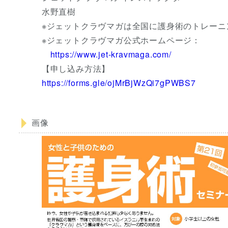
水野直樹
※ジェットクラヴマガは全国に護身術のトレーニ
※ジェットクラヴマガ公式ホームページ：
https://www.jet-kravmaga.com/
【申し込み方法】
https://forms.gle/ojMrBjWzQi7gPWBS7
画像