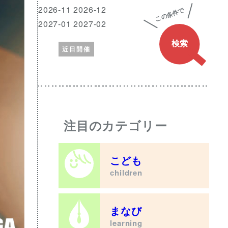
興
月
2026-11 2026-12
味
2027-01 2027-02
の
近日開催
あ
る
ワ
ー
ド
注目のカテゴリー
こども
children
まなび
learning