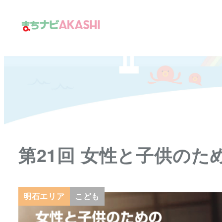
メ
イ
ン
コ
ン
テ
ン
ツ
へ
移
第21回 女性と子供の
動
明石エリア
こども