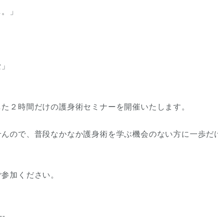
し。」
な」
した２時間だけの護身術セミナーを開催いたします。
せんので、普段なかなか護身術を学ぶ機会のない方に一歩だ
ご参加ください。
--