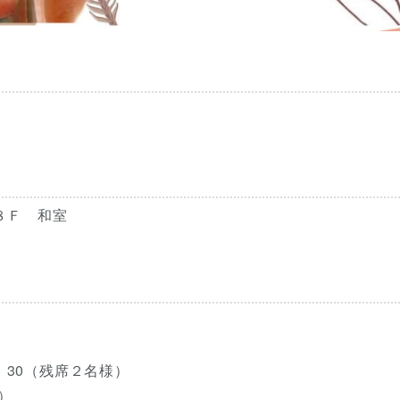
８Ｆ 和室
：30（残席２名様）
）