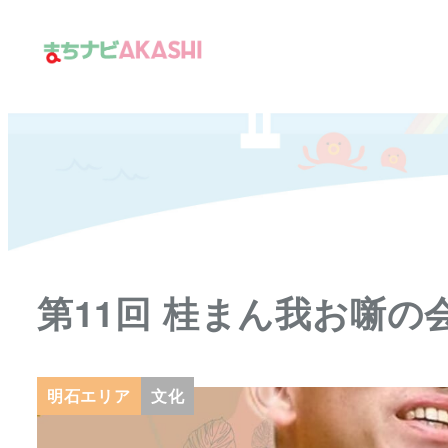
メ
イ
ン
コ
ン
テ
ン
ツ
へ
移
第11回 桂まん我お噺の
動
明石エリア
文化