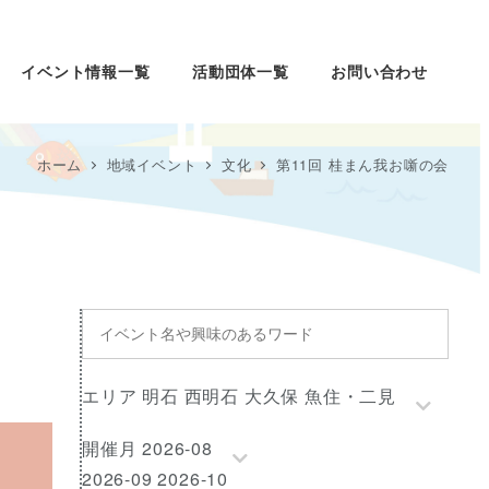
イベント情報一覧
活動団体一覧
お問い合わせ
ホーム
地域イベント
文化
第11回 桂まん我お噺の会
イ
ベ
ン
エ
エリア 明石 西明石 大久保 魚住・二見
ト
リ
名
開
開催月 2026-08
ア
や
催
2026-09 2026-10