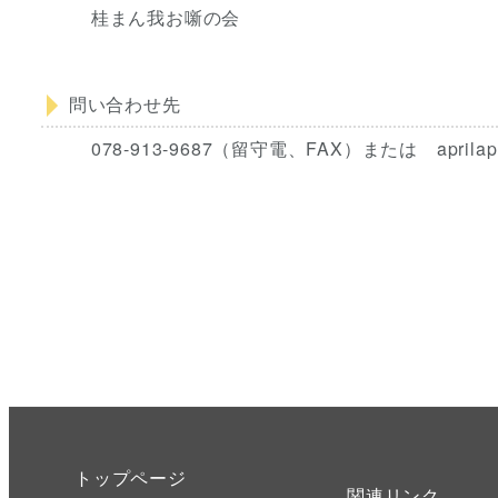
桂まん我お噺の会
問い合わせ先
078-913-9687（留守電、FAX）または aprilapril
トップページ
関連リンク