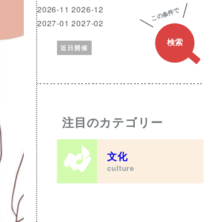
興
月
2026-11 2026-12
味
2027-01 2027-02
の
近日開催
あ
る
ワ
ー
ド
注目のカテゴリー
文化
culture