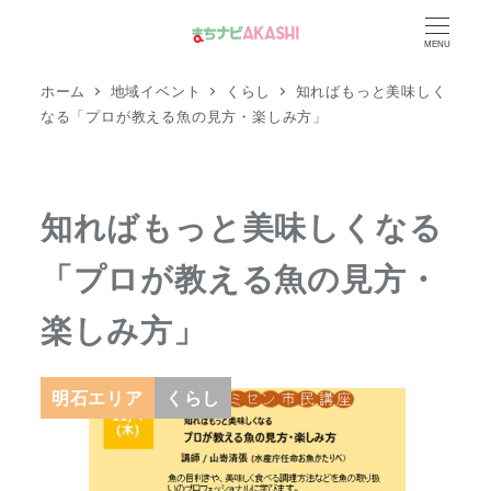
メ
MENU
イ
ン
ホーム
地域イベント
くらし
知ればもっと美味しく
コ
なる「プロが教える魚の見方・楽しみ方」
ン
テ
ン
知ればもっと美味しくなる
ツ
「プロが教える魚の見方・
へ
移
楽しみ方」
動
明石エリア
くらし