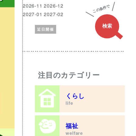
興
月
2026-11 2026-12
味
2027-01 2027-02
の
近日開催
あ
る
ワ
ー
ド
注目のカテゴリー
くらし
life
福祉
welfare