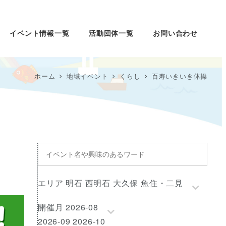
イベント情報一覧
活動団体一覧
お問い合わせ
ホーム
地域イベント
くらし
百寿いきいき体操
イ
ベ
ン
エ
エリア 明石 西明石 大久保 魚住・二見
ト
リ
名
開
開催月 2026-08
ア
や
催
2026-09 2026-10