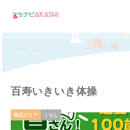
メ
イ
ン
コ
ン
テ
ン
ツ
へ
移
百寿いきいき体操
動
明石エリア
くらし