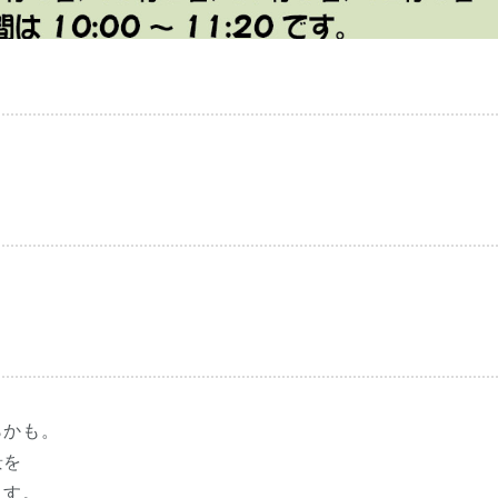
らかも。
景を
ます。