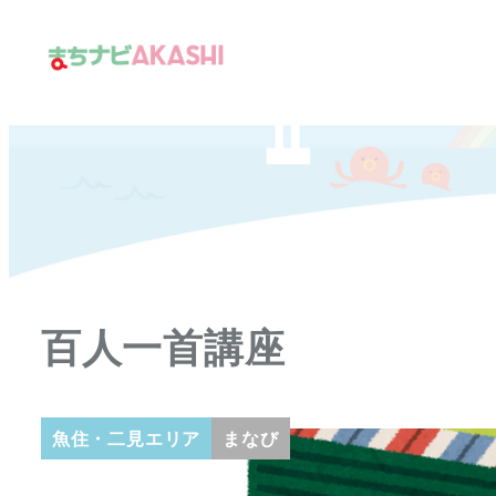
メ
イ
ン
コ
ン
テ
ン
ツ
へ
移
百人一首講座
動
魚住・二見エリア
まなび