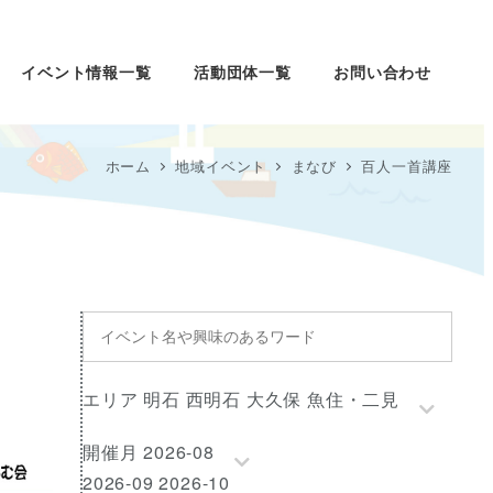
イベント情報一覧
活動団体一覧
お問い合わせ
ホーム
地域イベント
まなび
百人一首講座
イ
ベ
ン
エ
エリア 明石 西明石 大久保 魚住・二見
ト
リ
名
開
開催月 2026-08
ア
や
催
2026-09 2026-10