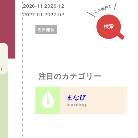
興
月
2026-11 2026-12
味
2027-01 2027-02
の
近日開催
あ
る
ワ
ー
ド
注目のカテゴリー
まなび
learning