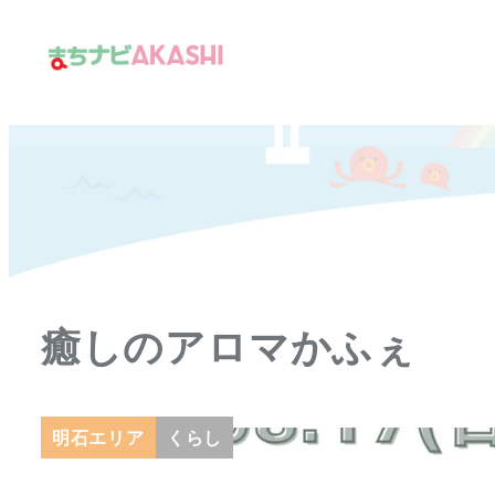
メ
イ
ン
コ
ン
テ
ン
ツ
へ
移
癒しのアロマかふぇ
動
明石エリア
くらし