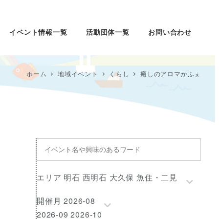
イベント情報一覧
活動団体一覧
お問い合わせ
ホーム
地域イベント
くらし
癒しのアロマかふぇ
イ
ベ
ン
エ
エリア 明石 西明石 大久保 魚住・二見
ト
リ
名
開
開催月 2026-08
ア
や
催
2026-09 2026-10