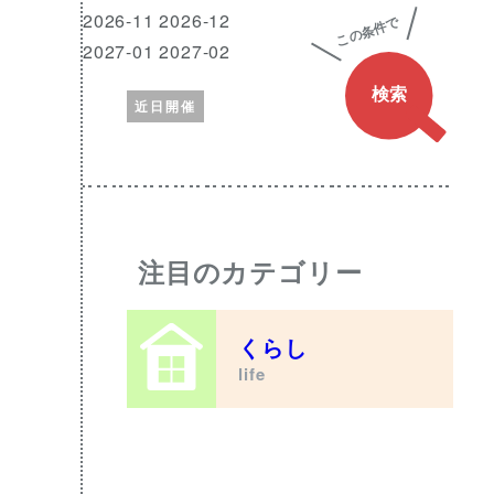
興
月
2026-11 2026-12
味
2027-01 2027-02
の
近日開催
あ
る
ワ
ー
ド
注目のカテゴリー
くらし
life