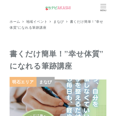
メ
MENU
イ
ン
ホーム
地域イベント
まなび
書くだけ簡単！”幸せ
コ
体質”になれる筆跡講座
ン
テ
ン
書くだけ簡単！”幸せ体質”
ツ
になれる筆跡講座
へ
移
動
明石エリア
まなび