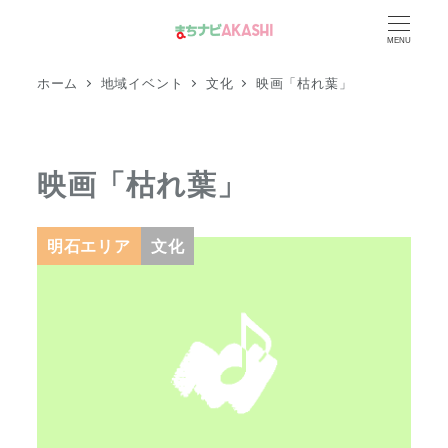
メ
MENU
イ
ン
ホーム
地域イベント
文化
映画「枯れ葉」
コ
ン
テ
映画「枯れ葉」
ン
ツ
へ
明石エリア
文化
移
動