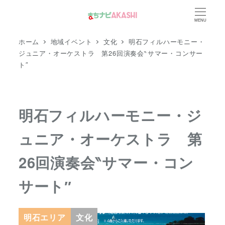
メ
MENU
イ
ン
ホーム
地域イベント
文化
明石フィルハーモニー・
コ
ジュニア・オーケストラ 第26回演奏会‶サマー・コンサー
ト″
ン
テ
ン
ツ
明石フィルハーモニー・ジ
へ
ュニア・オーケストラ 第
移
動
26回演奏会‶サマー・コン
サート″
明石エリア
文化